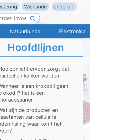
stering
Wiskunde
anders +
Natuurkunde
Elektronica
Hoofdlijnen
Hoe zonlicht ervoor zorgt dat
huidcellen kanker worden
Wanneer is een krokodil geen
krokodil? het is een
thoracosauriër
Wat zijn de producten en
reactanten van cellulaire
ademhaling waar komt het
voor?