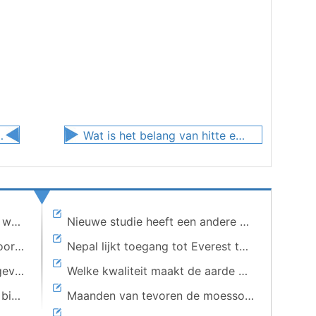
an een gas bij 285 kelvin?
Wat is het belang van hitte en licht voor mensen?
Wat is de staat van substantie wanneer deze bij 1 atoom en 250 K?
Nieuwe studie heeft een andere benadering om menselijke activiteit aan te tonen die aardbevingen in Texas veroorzaakt
Welke behoort uraniumzout boor of waterstof?
Nepal lijkt toegang tot Everest te beperken na sterfgevallen, maar twijfels blijven hangen
Hoe wordt stikstofmonoxide gevormd?
Welke kwaliteit maakt de aarde bijzonder geschikt om leven te ondersteunen?
Wat gebeurt er met covalente bindingen van hun elektron?
Maanden van tevoren de moessonregen voorspellen met satellieten en simulaties