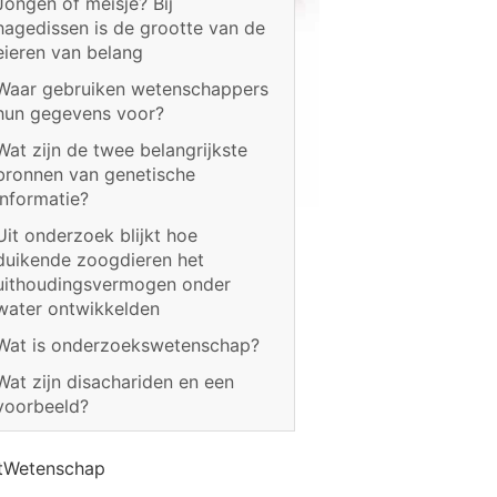
Jongen of meisje? Bij
hagedissen is de grootte van de
eieren van belang
Waar gebruiken wetenschappers
hun gegevens voor?
Wat zijn de twee belangrijkste
bronnen van genetische
informatie?
Uit onderzoek blijkt hoe
duikende zoogdieren het
uithoudingsvermogen onder
water ontwikkelden
Wat is onderzoekswetenschap?
Wat zijn disachariden en een
voorbeeld?
tWetenschap