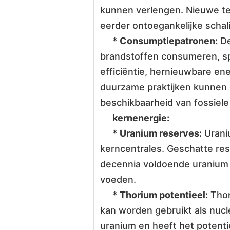
kunnen verlengen. Nieuwe tec
eerder ontoegankelijke schal
*
Consumptiepatronen:
De
brandstoffen consumeren, sp
efficiëntie, hernieuwbare en
duurzame praktijken kunnen 
beschikbaarheid van fossiele
kernenergie:
*
Uranium reserves:
Uraniu
kerncentrales. Geschatte re
decennia voldoende uranium 
voeden.
*
Thorium potentieel:
Thor
kan worden gebruikt als nucl
uranium en heeft het potenti